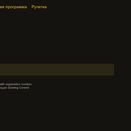
ая программа
Рулетка
ith registration number
uraçao Gaming Control