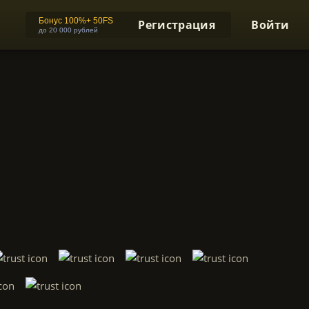
Бонус 100%+ 50FS
Регистрация
Войти
до 20 000 рублей