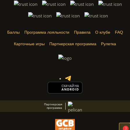
Баллы
Программа лояльности
Правила
О клубе
FAQ
Карточные игры
Партнерская программа
Рулетка
СКАЧАЙ НА
ANDROID
Партнерская
программа
3