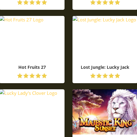
ИГРАТЬ БЕСПЛАТНО
ИГРАТЬ БЕСПЛАТНО
Hot Fruits 27
Lost Jungle: Lucky Jack
ИГРАТЬ БЕСПЛАТНО
ИГРАТЬ БЕСПЛАТНО