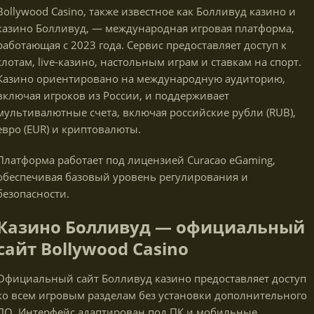
Bollywood Casino, также известное как Болливуд казино и
казино Болливуд, — международная игровая платформа,
работающая с 2023 года. Сервис предоставляет доступ к
слотам, live-казино, настольным играм и ставкам на спорт.
Казино ориентировано на международную аудиторию,
включая игроков из России, и поддерживает
мультивалютные счета, включая российские рубли (RUB),
евро (EUR) и криптовалюты.
Платформа работает под лицензией Curacao eGaming,
обеспечивая базовый уровень регулирования и
безопасности.
Казино Болливуд — официальный
сайт Bollywood Casino
Официальный сайт Болливуд казино предоставляет доступ
ко всем игровым разделам без установки дополнительного
ПО. Интерфейс адаптирован под ПК и мобильные