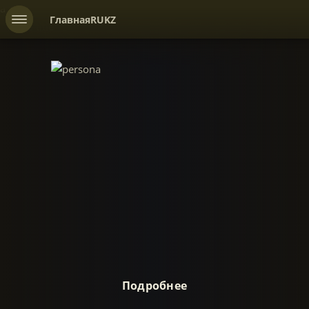
å
Главная
RU
KZ
ПРИВЕТСТВЕННЫЕ БОНУСЫ
ЗАБИРАЙТЕ
100 000₽ + 250FS
Подробнее