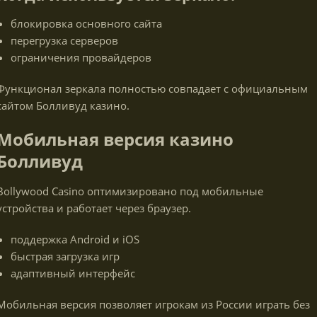
блокировка основного сайта
перегрузка серверов
ограничения провайдеров
Функционал зеркала полностью совпадает с официальным
сайтом Болливуд казино.
Мобильная версия казино
Болливуд
Bollywood Casino оптимизировано под мобильные
устройства и работает через браузер.
поддержка Android и iOS
быстрая загрузка игр
адаптивный интерфейс
Мобильная версия позволяет игрокам из России играть без