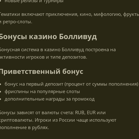
новые релизы и турниры
Тематики включают приключения, кино, мифологию, фрукт
и ретро-слоты.
Бонусы казино Болливуд
Бонусная система в казино Болливуд построена на
активности игроков и типе депозитов.
Приветственный бонус
бонус на первый депозит (процент от суммы пополнения)
фриспины на популярные слоты
дополнительные награды за промокод
Бонусы зависят от валюты счета: RUB, EUR или
криптовалюты. Игроки из России чаще используют
пополнение в рублях.