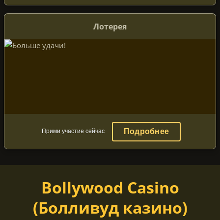
Лотерея
Подробнее
Прими участие сейчас
Bollywood Casino
(Болливуд казино)