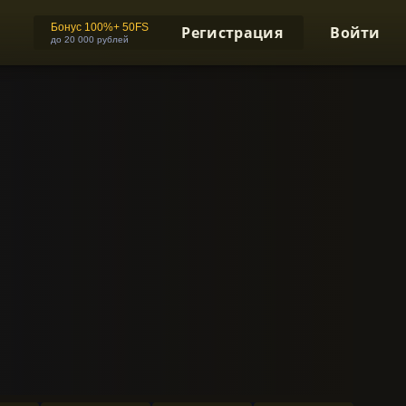
Бонус 100%+ 50FS
Регистрация
Войти
до 20 000 рублей