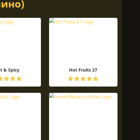
зино)
t & Spicy
Hot Fruits 27
Ь БЕСПЛАТНО
ИГРАТЬ БЕСПЛАТНО