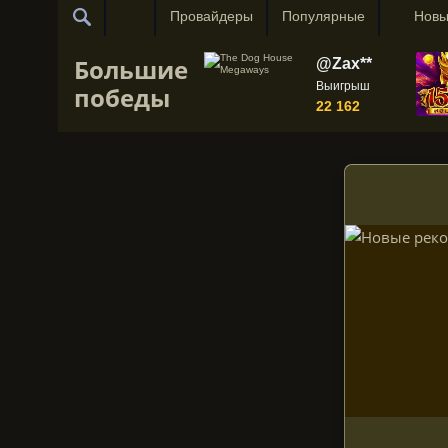
Провайдеры
Популярные
Нов
Большие
@Zax**
Выигрыш
победы
22 162