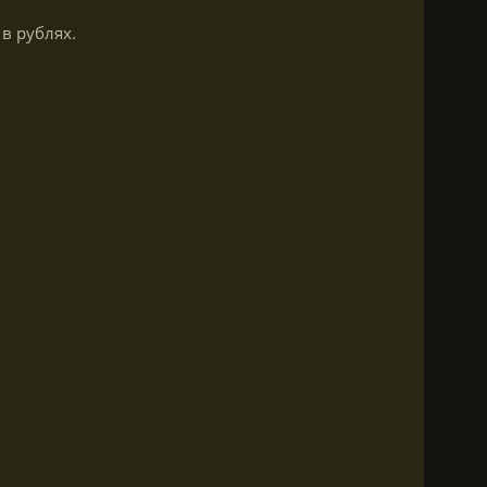
в рублях.