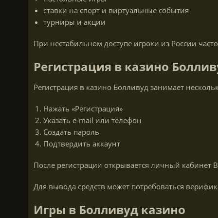
ставки на спорт и виртуальные события
турниры и акции
При нестабильном доступе игроки из России часто
Регистрация в казино Боллив
Регистрация в казино Болливуд занимает несколь
Нажать «Регистрация»
Указать e-mail или телефон
Создать пароль
Подтвердить аккаунт
После регистрации открывается личный кабинет Bol
Для вывода средств может потребоваться верифика
Игры в Болливуд казино