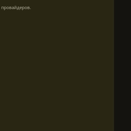
 провайдеров.